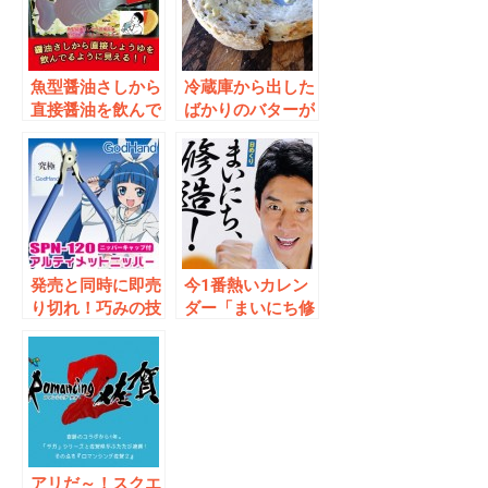
魚型醤油さしから
冷蔵庫から出した
直接醤油を飲んで
ばかりのバターが
いるように見える
すぐにパンの上
おもしろ水筒
に！面白バターナ
イフ「ButterUp/
バターアップ」
発売と同時に即売
今1番熱いカレン
り切れ！巧みの技
ダー「まいにち修
術×萌えキャラで
造」、感謝祭イベ
大人気アルティメ
ント
ットニッパー
アリだ～！スクエ