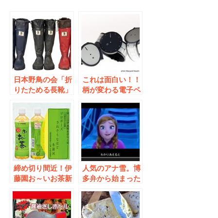
日本野鳥の会「折
これは面白い！！
りたためる長靴」
柄が変わる電子ペ
限定色を数量限定
ーパーウォッチ
で販売！
「FES Watch」
締め切り間近！伊
人気のアナ雪。博
藤園お～いお茶新
多弁から始まった
俳句大賞！
ムーブメントが拡
大中！