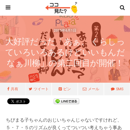
2015年6月1日
大好評だった「あぁ、 くらしっ
ていろいろあるけどいいもんだ
なぁ川柳」の第二回目が開催！
共有
ツイート
ピン
メール
SMS
ちびまる子ちゃんのおじいちゃんじゃないですけれど、
５・７・５のリズムが良くってついつい考えちゃう事あ