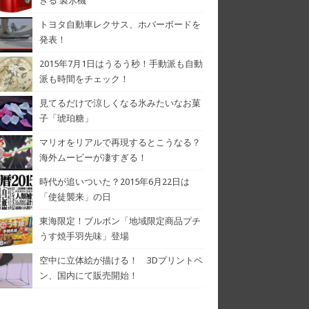
きる 製氷機
トヨタ自動車レクサス、ホバーボードを
発表！
2015年7月1日はうるう秒！手動派も自動
派も時間をチェック！
見てるだけで涼しくなる氷みたいなお菓
子「琥珀糖」
マリオをリアルで再現するとこうなる？
海外ムービーが凄すぎる！
時代が追いついた？2015年6月22日は
「使徒襲来」の日
東海限定！ブルボン「地域限定商品プチ
うす焼手羽先味」登場
空中に立体絵が描ける！ 3Dプリントペ
ン、国内にて販売開始！