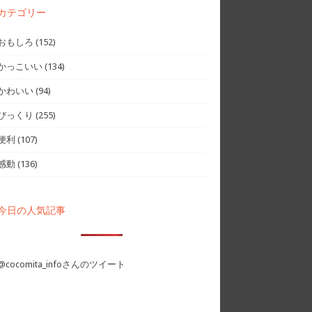
カテゴリー
おもしろ
(152)
かっこいい
(134)
かわいい
(94)
びっくり
(255)
便利
(107)
感動
(136)
今日の人気記事
@cocomita_infoさんのツイート