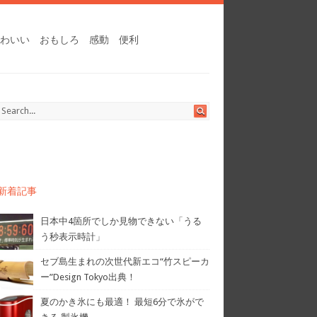
わいい
おもしろ
感動
便利
新着記事
日本中4箇所でしか見物できない「うる
う秒表示時計」
セブ島生まれの次世代新エコ“竹スピーカ
ー”Design Tokyo出典！
夏のかき氷にも最適！ 最短6分で氷がで