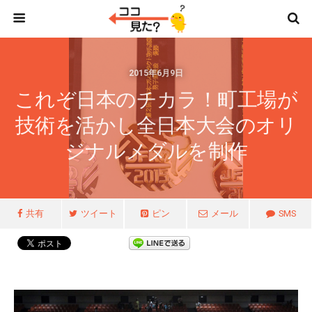
2015年6月9日
これぞ日本のチカラ！町工場が
技術を活かし全日本大会のオリ
ジナルメダルを制作
共有
ツイート
ピン
メール
SMS