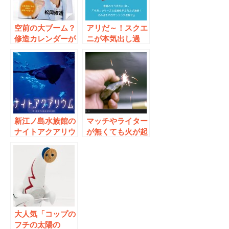
空前の大ブーム？
アリだ～！スクエ
修造カレンダーが
ニが本気出し過
熱い！
ぎ！『ロマンシン
グ佐賀』再び
新江ノ島水族館の
マッチやライター
ナイトアクアリウ
が無くても火が起
ムで幻想的な夏の
こせる！覚えてお
夜の思い出作りは
きたいサバイバル
いかが？
術！
大人気「コップの
フチの太陽の