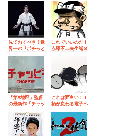
見ておくべき！世
これでいいのだ！
界一の『ポチっと
赤塚不二夫生誕８
な』
０周年企画！「天
才バカヴォン」来
春公開決定！
「第9地区」監督
これは面白い！！
の最新作『チャッ
柄が変わる電子ペ
ピー』予告解禁！
ーパーウォッチ
「FES Watch」