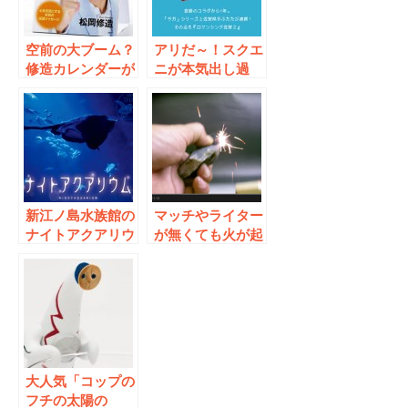
空前の大ブーム？
アリだ～！スクエ
修造カレンダーが
ニが本気出し過
熱い！
ぎ！『ロマンシン
グ佐賀』再び
新江ノ島水族館の
マッチやライター
ナイトアクアリウ
が無くても火が起
ムで幻想的な夏の
こせる！覚えてお
夜の思い出作りは
きたいサバイバル
いかが？
術！
大人気「コップの
フチの太陽の