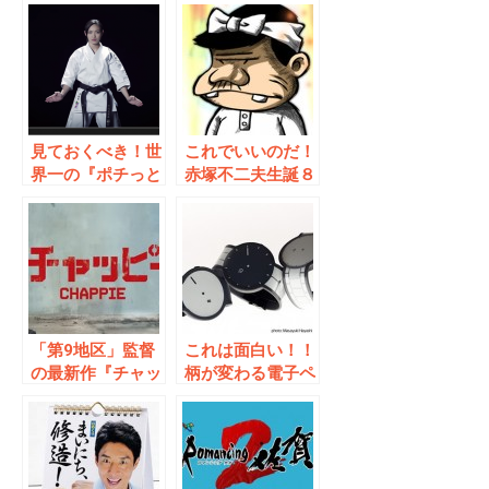
見ておくべき！世
これでいいのだ！
界一の『ポチっと
赤塚不二夫生誕８
な』
０周年企画！「天
才バカヴォン」来
春公開決定！
「第9地区」監督
これは面白い！！
の最新作『チャッ
柄が変わる電子ペ
ピー』予告解禁！
ーパーウォッチ
「FES Watch」