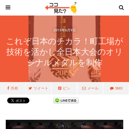
2015年6月9日
これぞ日本のチカラ！町工場が
技術を活かし全日本大会のオリ
ジナルメダルを制作
共有
ツイート
ピン
メール
SMS