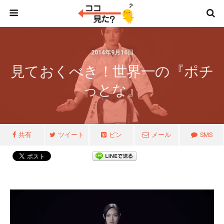
2014年9月16日
見ておくべき！世界一の『ポチ
っとな』
共有
ツイート
ピン
メール
SMS