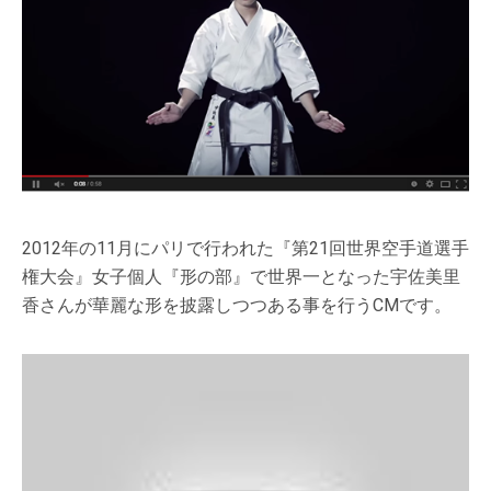
2012年の11月にパリで行われた『第21回世界空手道選手
権大会』女子個人『形の部』で世界一となった宇佐美里
香さんが華麗な形を披露しつつある事を行うCMです。