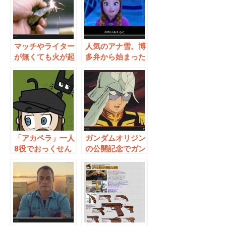
マッチやライター
人気のアナ雪。博
が無くても火が起
多弁から始まった
こせる！覚えてお
ムーブメントが拡
きたいサバイバル
大中！
術！
「アカペラ」一人
ガンダムオリジン
8役でおっくせん
の公開記念でガン
まん！「ロックマ
ダムが出てきた
ン」等ボイスパー
CM集めてみた
カッション動画が
スゴイ