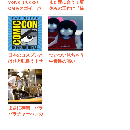
Volvo Truckの
まだ間に合う！夏
CMもスゴイ、パ
休みの工作に『輪
ロディもすごい！
ゴム鉄砲』はいか
が？バリエーショ
ンも豊富！！
日本のコスプレと
ついつい見ちゃう
はひと味違う！サ
中毒性の高い
ンディエゴ・コミ
PV！村田製作所
コン2014！
がチアリーディン
グ部（人間の部員
は0）結成！
まさに神業！パラ
パラチャーハンの
鍋さばきがすばら
しい！家庭ででき