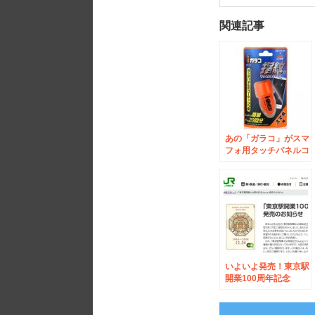
関連記事
あの「ガラコ」がスマ
フォ用タッチパネルコ
ーティング剤になって
登場！
いよいよ発売！東京駅
開業100周年記念
Suica予約受付開始