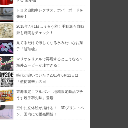
きる 製氷機
トヨタ自動車レクサス、ホバーボードを
発表！
2015年7月1日はうるう秒！手動派も自動
派も時間をチェック！
見てるだけで涼しくなる氷みたいなお菓
子「琥珀糖」
マリオをリアルで再現するとこうなる？
海外ムービーが凄すぎる！
時代が追いついた？2015年6月22日は
「使徒襲来」の日
東海限定！ブルボン「地域限定商品プチ
うす焼手羽先味」登場
空中に立体絵が描ける！ 3Dプリントペ
ン、国内にて販売開始！