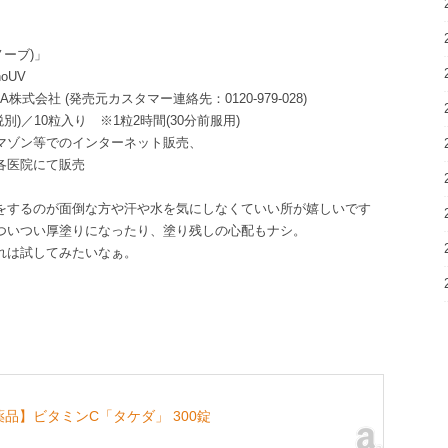
ノーブ)」
oUV
EA株式会社 (発売元カスタマー連絡先：0120-979-028)
税別)／10粒入り ※1粒2時間(30分前服用)
ゾン等でのインターネット販売、
各医院にて販売
をするのが面倒な方や汗や水を気にしなくていい所が嬉しいです
ついつい厚塗りになったり、塗り残しの心配もナシ。
れは試してみたいなぁ。
薬品】ビタミンC「タケダ」 300錠