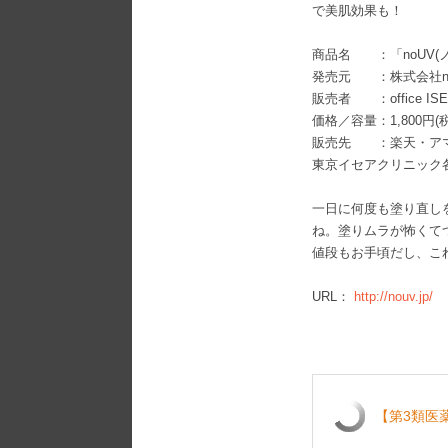
で美肌効果も！
商品名 ：「noUV(
発売元 ：株式会社n
販売者 ：office IS
価格／容量：1,800円(
販売先 ：楽天・アマ
東京イセアクリニック
一日に何度も塗り直し
ね。塗りムラが怖くて
値段もお手頃だし、こ
URL：
http://nouv.jp/
【第3類医