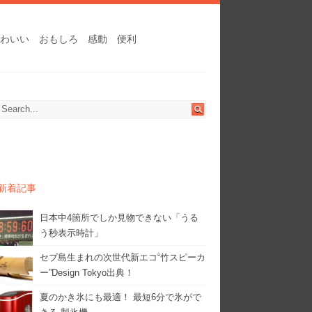
わいい
おもしろ
感動
便利
新着記事
日本中4箇所でしか見物できない「うる
う秒表示時計」
セブ島生まれの次世代新エコ“竹スピーカ
ー”Design Tokyo出典！
夏のかき氷にも最適！ 最短6分で氷がで