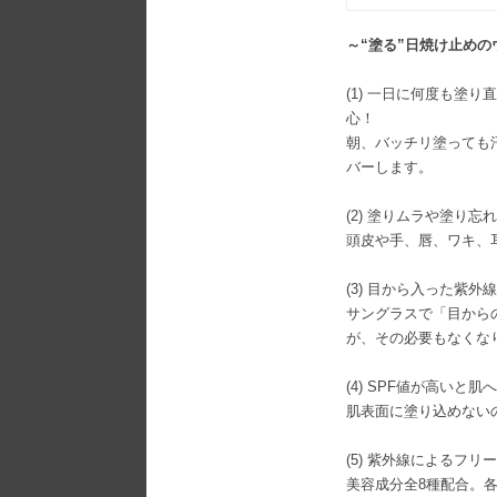
～“塗る”日焼け止め
(1) 一日に何度も塗
心！
朝、バッチリ塗っても
バーします。
(2) 塗りムラや塗り
頭皮や手、唇、ワキ、
(3) 目から入った紫
サングラスで「目から
が、その必要もなくな
(4) SPF値が高いと
肌表面に塗り込めない
(5) 紫外線によるフ
美容成分全8種配合。