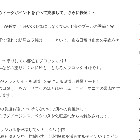
のウィークポイントをすべて克服して、さらに快適！～
り直しが必要 ⇒ 汗や水を気にしなくてOK！海やプールの季節も安
汗で流れて結局ムラ焼け・・・という、塗る日焼け止めの弱点をカ
忘れ ⇒ 塗りにくい部位もブロック可能！
耳などの塗りにくい箇所も、もちろんブロック可能です。
外線がメラノサイトを刺激 ⇒ 光による刺激も鉄壁ガード！
の日焼け」をガードするのはもはやビューティーマニアの常識です
ります！
肌への負担も強い ⇒ 塗らないので肌への負担無し！
のでダメージレス。ベタつきや化粧崩れからも解放されます。
リーラジカルを破壊してシミ、シワ予防！
各種ビタミンや、抗酸化力・活性酵素を減らすルテインやリコピン