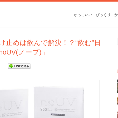
かっこいい
びっくり
か
け止めは飲んで解決！？“飲む”日
oUV(ノーブ)」