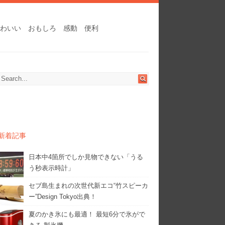
わいい
おもしろ
感動
便利
新着記事
日本中4箇所でしか見物できない「うる
う秒表示時計」
セブ島生まれの次世代新エコ“竹スピーカ
ー”Design Tokyo出典！
夏のかき氷にも最適！ 最短6分で氷がで