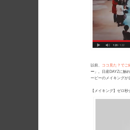
以前、
ココ見た？でご
ー
」。日産DAYZに
ービーのメイキングが
【メイキング】ゼロ秒ナマ