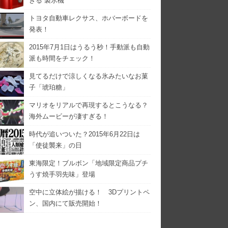
きる 製氷機
トヨタ自動車レクサス、ホバーボードを
発表！
2015年7月1日はうるう秒！手動派も自動
派も時間をチェック！
見てるだけで涼しくなる氷みたいなお菓
子「琥珀糖」
マリオをリアルで再現するとこうなる？
海外ムービーが凄すぎる！
時代が追いついた？2015年6月22日は
「使徒襲来」の日
東海限定！ブルボン「地域限定商品プチ
うす焼手羽先味」登場
空中に立体絵が描ける！ 3Dプリントペ
ン、国内にて販売開始！