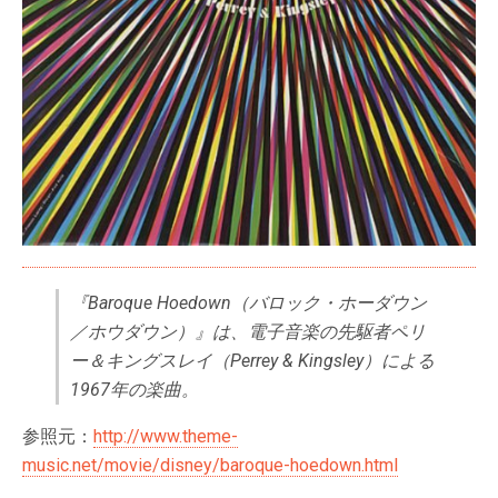
『Baroque Hoedown（バロック・ホーダウン
／ホウダウン）』は、電子音楽の先駆者ペリ
ー＆キングスレイ（Perrey & Kingsley）による
1967年の楽曲。
参照元：
http://www.theme-
music.net/movie/disney/baroque-hoedown.html