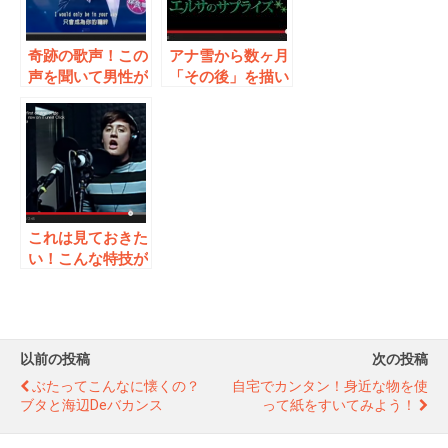
奇跡の歌声！この
アナ雪から数ヶ月
声を聞いて男性が
「その後」を描い
歌っているって信
たサプライズ予告
じられますか?
ムービー！
これは見ておきた
い！こんな特技が
あったなら！
以前の投稿
次の投稿
ぶたってこんなに懐くの？
自宅でカンタン！身近な物を使
ブタと海辺deバカンス
って紙をすいてみよう！