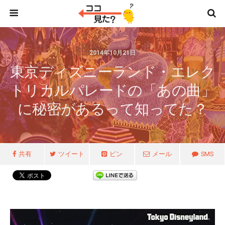
2014年10月21日
東京ディズニーランド・エレク
トリカルパレードの「あの曲」
に秘密があるって知ってた？
共有
ツイート
ピン
メール
SMS