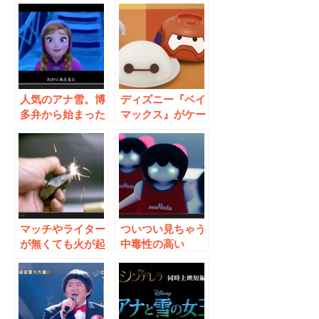
が？バリエーショ
リジナルPVが素
ンも豊富！！
敵
人気のアナ雪。博
ディズニー『ベイ
多弁から始まった
マックス』がケー
ムーブメントが拡
キに？プレミアム
大中！
バンダイから限定
で登場
マッチやライター
ついつい見ちゃう
が無くても火が起
中毒性の高い
こせる！覚えてお
PV！村田製作所
きたいサバイバル
がチアリーディン
術！
グ部（人間の部員
は0）結成！