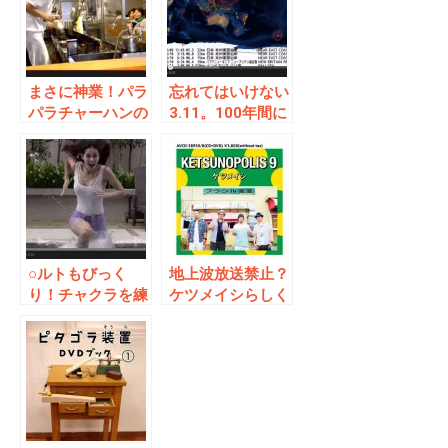
まさに神業！パラ
忘れてはいけない
パラチャーハンの
3.11。100年間に
鍋さばきがすばら
起きた地震を可視
しい！家庭ででき
化したらとんでも
る裏技紹介も！
ない事に！
○ルトもびっく
地上波放送禁止？
り！チャクラを練
ケツメイシらしく
らなくても水の上
て言葉がでません
を走れるって？！
「ケツノポリス
9」のおもしろ
CM