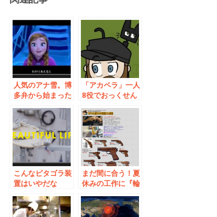
人気のアナ雪。博
「アカペラ」一人
多弁から始まった
8役でおっくせん
ムーブメントが拡
まん！「ロックマ
大中！
ン」等ボイスパー
カッション動画が
スゴイ
こんなピタゴラ装
まだ間に合う！夏
置はいやだな
休みの工作に『輪
ぁ・・・アリエー
ゴム鉄砲』はいか
ルのCMが容赦な
が？バリエーショ
い件について
ンも豊富！！