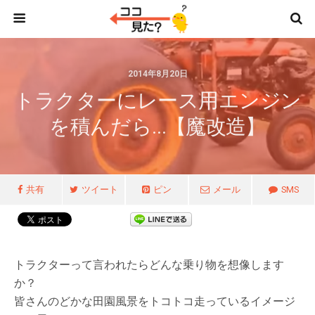
2014年8月20日
トラクターにレース用エンジン
を積んだら…【魔改造】
共有
ツイート
ピン
メール
SMS
トラクターって言われたらどんな乗り物を想像します
か？
皆さんのどかな田園風景をトコトコ走っているイメージ