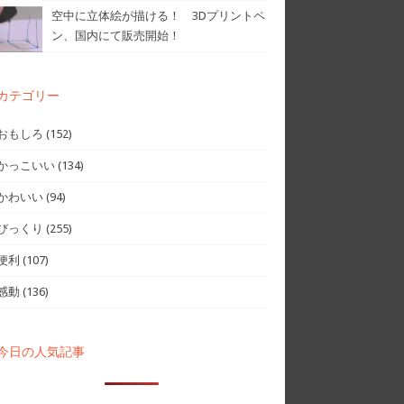
空中に立体絵が描ける！ 3Dプリントペ
ン、国内にて販売開始！
カテゴリー
おもしろ
(152)
かっこいい
(134)
かわいい
(94)
びっくり
(255)
便利
(107)
感動
(136)
今日の人気記事