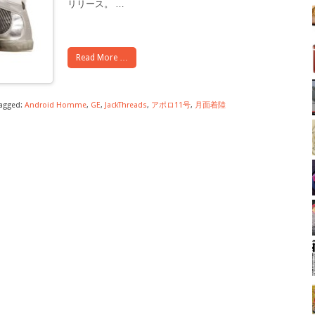
リリース。
…
Read More …
agged:
Android Homme
,
GE
,
JackThreads
,
アポロ11号
,
月面着陸