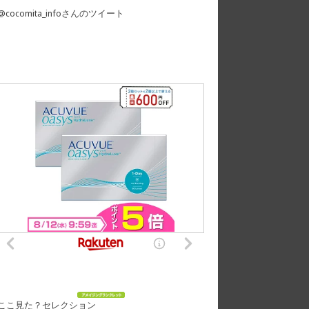
@cocomita_infoさんのツイート
ここ見た？セレクション