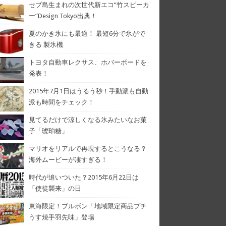
セブ島生まれの次世代新エコ“竹スピーカ
ー”Design Tokyo出典！
夏のかき氷にも最適！ 最短6分で氷がで
きる 製氷機
トヨタ自動車レクサス、ホバーボードを
発表！
2015年7月1日はうるう秒！手動派も自動
派も時間をチェック！
見てるだけで涼しくなる氷みたいなお菓
子「琥珀糖」
マリオをリアルで再現するとこうなる？
海外ムービーが凄すぎる！
時代が追いついた？2015年6月22日は
「使徒襲来」の日
東海限定！ブルボン「地域限定商品プチ
うす焼手羽先味」登場