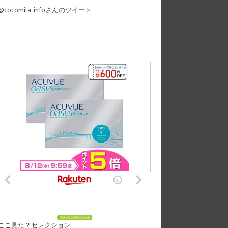
@cocomita_infoさんのツイート
ここ見た？セレクション