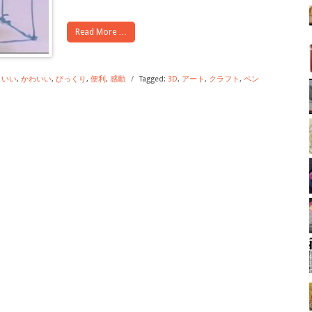
Read More …
こいい
,
かわいい
,
びっくり
,
便利
,
感動
/
Tagged:
3D
,
アート
,
クラフト
,
ペン