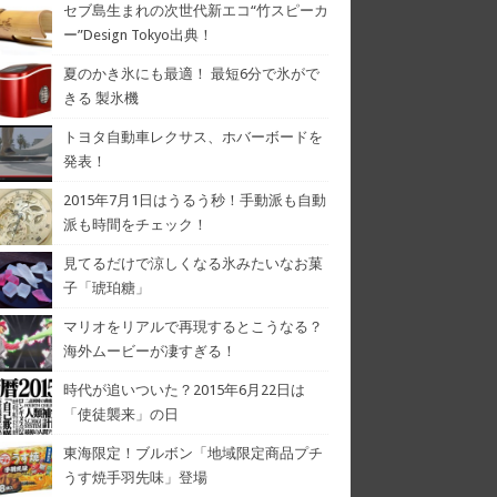
セブ島生まれの次世代新エコ“竹スピーカ
ー”Design Tokyo出典！
夏のかき氷にも最適！ 最短6分で氷がで
きる 製氷機
トヨタ自動車レクサス、ホバーボードを
発表！
2015年7月1日はうるう秒！手動派も自動
派も時間をチェック！
見てるだけで涼しくなる氷みたいなお菓
子「琥珀糖」
マリオをリアルで再現するとこうなる？
海外ムービーが凄すぎる！
時代が追いついた？2015年6月22日は
「使徒襲来」の日
東海限定！ブルボン「地域限定商品プチ
うす焼手羽先味」登場