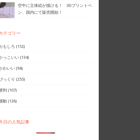
空中に立体絵が描ける！ 3Dプリントペ
ン、国内にて販売開始！
カテゴリー
おもしろ
(152)
かっこいい
(134)
かわいい
(94)
びっくり
(255)
便利
(107)
感動
(136)
今日の人気記事