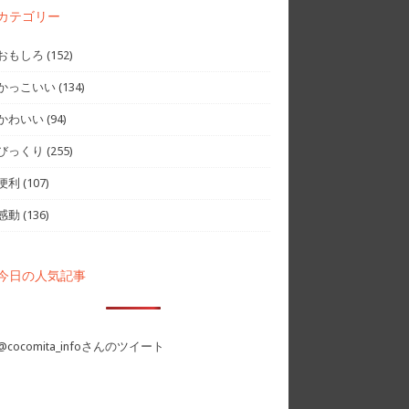
カテゴリー
おもしろ
(152)
かっこいい
(134)
かわいい
(94)
びっくり
(255)
便利
(107)
感動
(136)
今日の人気記事
@cocomita_infoさんのツイート