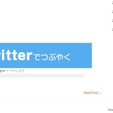
ged:
ドーナツ
,
ピザ
Next Post
→
Des