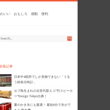
わいい
おもしろ
感動
便利
新着記事
日本中4箇所でしか見物できない「うる
う秒表示時計」
セブ島生まれの次世代新エコ“竹スピーカ
ー”Design Tokyo出典！
夏のかき氷にも最適！ 最短6分で氷がで