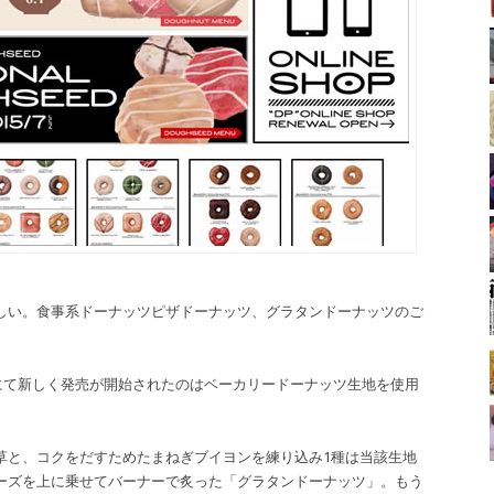
しい。食事系ドーナッツピザドーナッツ、グラタンドーナッツのご
t Tokyoにて新しく発売が開始されたのはベーカリードーナッツ生地を使用
草と、コクをだすためたまねぎブイヨンを練り込み1種は当該生地
ーズを上に乗せてバーナーで炙った「グラタンドーナッツ」。もう