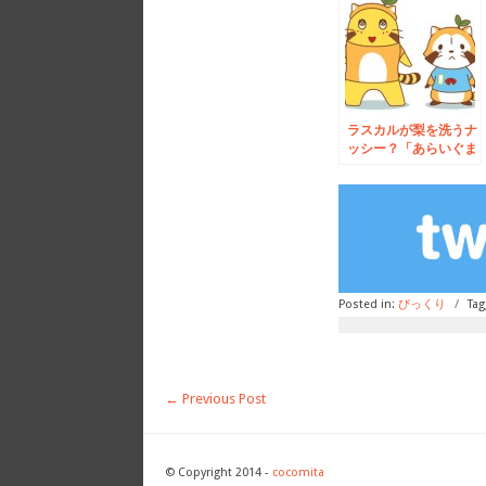
ラスカルが梨を洗うナ
ッシー？「あらいぐま
ラスカル」×「ふなっ
しー」コラボ決定
Posted in:
びっくり
/
Tag
←
Previous Post
© Copyright 2014 -
cocomita