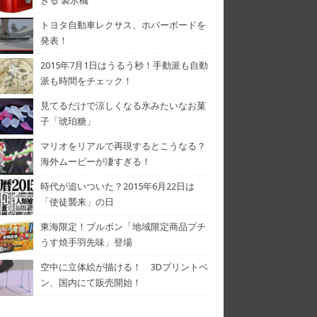
きる 製氷機
トヨタ自動車レクサス、ホバーボードを
発表！
2015年7月1日はうるう秒！手動派も自動
派も時間をチェック！
見てるだけで涼しくなる氷みたいなお菓
子「琥珀糖」
マリオをリアルで再現するとこうなる？
海外ムービーが凄すぎる！
時代が追いついた？2015年6月22日は
「使徒襲来」の日
東海限定！ブルボン「地域限定商品プチ
うす焼手羽先味」登場
空中に立体絵が描ける！ 3Dプリントペ
ン、国内にて販売開始！