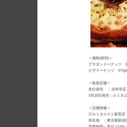
＜価格(税別)＞
グラタンドーナッツ 31
ピザドーナッツ 315ye
＜取扱店舗＞
先行発売 ：吉祥寺店
5月20日発売：ルミネ
＜店舗情報＞
◎ルミネエスト新宿店
所在地 ：東京都新宿区新
営業時間：平日 11:00～22