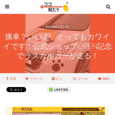
2014年11月17日
痛車？いいえ、とってもカワイ
イです！公式ショップOPEN記念
でラスカルカーが走る！
共有
ツイート
ピン
メール
SMS