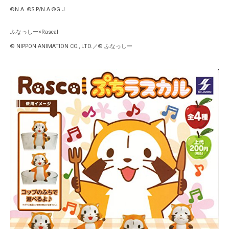
©N.A. ©S.P/N.A ©G.J.
ふなっしー×Rascal
© NIPPON ANIMATION CO., LTD.／© ふなっしー