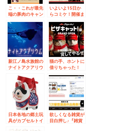
こ・・これが最先
いよいよ15日か
端の豚肉のキャン
らコミケ！開催ま
ペーン？！
で待てない読者に
海外のハイクオリ
ティコスプレイヤ
ーを紹介!
新江ノ島水族館の
猫の手、ホントに
ナイトアクアリウ
借りちゃった！
ムで幻想的な夏の
「ピザハット」か
夜の思い出作りは
ら「ピザキャット
いかが？
店」オープン！！
日本各地の郷土玩
欲しくなる雑貨が
具がカプセルトイ
目白押し♪『雑貨
「日本全国まめ郷
大賞』ヴィレヴァ