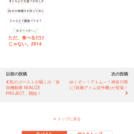
土玩具蒐集」で登
ン×慶応義塾がも
場！これは全部欲
うすぐ結果発表！
しい！
11/1は要チェッ
ク！
ただ、食べるだけ
じゃない。2014
年度「新聞広告ク
リエーティブコン
テスト」の入選作
品が素晴らしい
以前の投稿
次の投稿
私のゴーストが囁くの「攻
ゆくぞ～！アトム～！神奈川県
殻機動隊 REALIZE
に｢鉄腕アトム信号機｣が登場！
PROJECT」開始！
トップに戻る