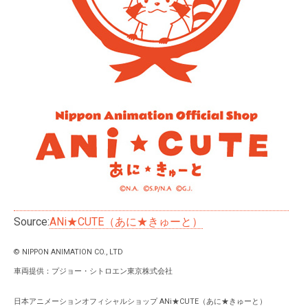
Source:
ANi★CUTE（あに★きゅーと）
© NIPPON ANIMATION CO., LTD
車両提供：プジョー・シトロエン東京株式会社
日本アニメーションオフィシャルショップ ANi★CUTE（あに★きゅーと）