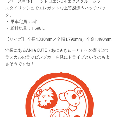
【ベース車体】 シトロエンC４エクスクルーシブ
スタイリッシュでエレガントな上質感漂うハッチバッ
ク。
・ 乗車定員：5名
・ 総排気量：1.598Ｌ
【サイズ】 全長4,330mm／全幅1,790mm／全高1,490mm
池袋にあるANi★CUTE（あに★きゅーと）への寄り道で
ラスカルのラッピングカーを見にドライブというのもよ
さそうですね！