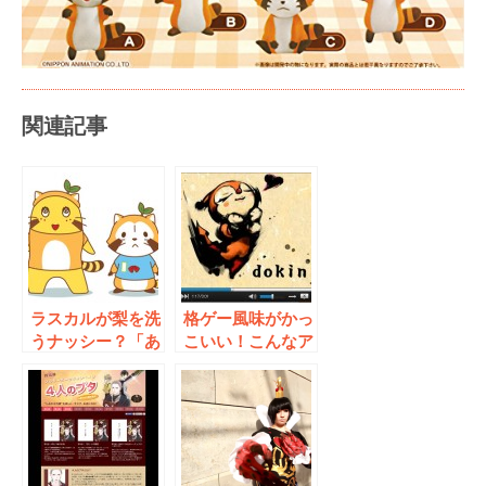
関連記事
ラスカルが梨を洗
格ゲー風味がかっ
うナッシー？「あ
こいい！こんなア
らいぐまラスカ
ンパンマン知って
ル」×「ふなっし
る?
ー」コラボ決定