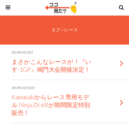
タグ › レース
2015年4月20日
まさかこんなレースが！『い
す-1GP』鳴門大会開催決定！
2014年10月22日
Kawasakiからレース専用モデ
ル Ninja ZX-6Rが期間限定特別
販売！