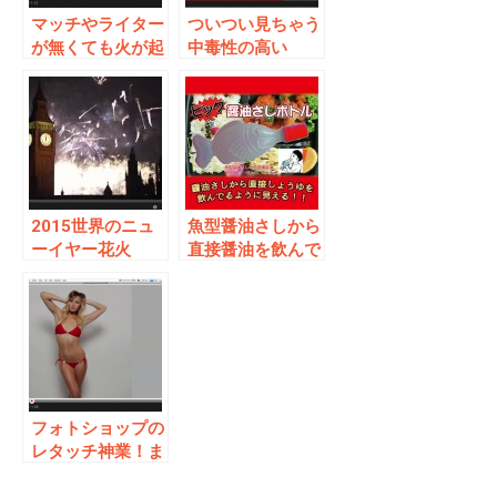
マッチやライター
ついつい見ちゃう
が無くても火が起
中毒性の高い
こせる！覚えてお
PV！村田製作所
きたいサバイバル
がチアリーディン
術！
グ部（人間の部員
は0）結成！
2015世界のニュ
魚型醤油さしから
ーイヤー花火
直接醤油を飲んで
いるように見える
おもしろ水筒
フォトショップの
レタッチ神業！ま
さかの結末が！