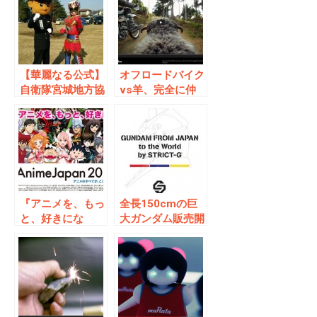
【華麗なる公式】
オフロードバイク
自衛隊宮城地方協
vs羊、完全に仲
力本部ツイッター
間だと思ってる様
の中の人「サト
子が可愛い
吉」さんが異動を
発表
『アニメを、もっ
全長150cmの巨
と、好きにな
大ガンダム販売開
る。』
始！
AnimeJapan
2015ビッグサイ
トにて開催