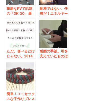
斬新なPVで話題
勤務ではない、任
の「OK GO」最
務だ！エネルギー
新ミュージックビ
資源開発の現場に
デオにPerfume
ガンダム登場？！
が出演！
ただ、食べるだけ
感動の手紙。母を
じゃない。2014
支えていたものは
年度「新聞広告ク
4歳の息子からの
リエーティブコン
シンプルな手紙だ
テスト」の入選作
った。
品が素晴らしい
簡単！ユニセック
スな手作りブレス
レットのプレゼン