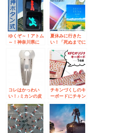
ゆくぞ～！アトム
夏休みに行きた
～！神奈川県に
い！「死ぬまでに
｢鉄腕アトム信号
行きたい！世界の
機｣が登場！
絶景【日本編】」
国内なら行けそう
な気がする！
コレはかっわい
チキンづくしのキ
い！♪ミカンの皮
ーボードにチキン
も剥けちゃうパッ
型マウス？ケンタ
チン留め
ッキーのキャンペ
ーンが熱い