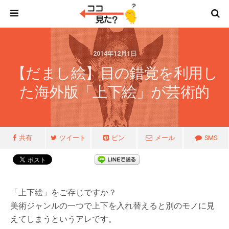
2014年12月1日
【だまし絵】目の錯覚を利用し
た海外版「上下絵」が芸術的
共有
ツイート
ピン
メール
SMS
「上下絵」をご存じですか？
美術ジャンルの一つで上下を入れ替えると別のモノに見
えてしまうというアレです。