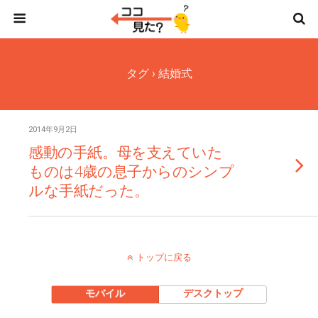
タグ › 結婚式
2014年9月2日
感動の手紙。母を支えていた
ものは4歳の息子からのシンプ
ルな手紙だった。
トップに戻る
モバイル
デスクトップ