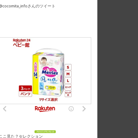
@cocomita_infoさんのツイート
ここ見た？セレクション