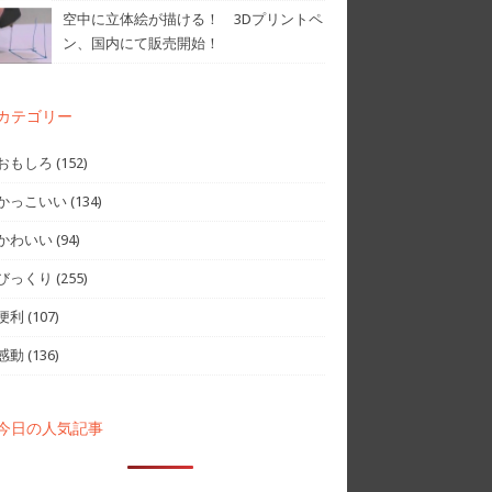
空中に立体絵が描ける！ 3Dプリントペ
ン、国内にて販売開始！
カテゴリー
おもしろ
(152)
かっこいい
(134)
かわいい
(94)
びっくり
(255)
便利
(107)
感動
(136)
今日の人気記事