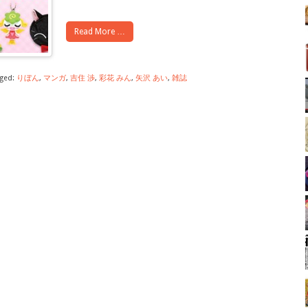
Read More …
ged:
りぼん
,
マンガ
,
吉住 渉
,
彩花 みん
,
矢沢 あい
,
雑誌