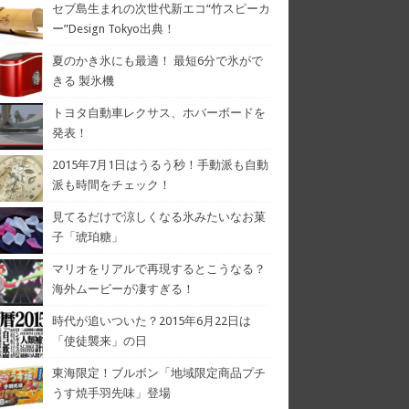
セブ島生まれの次世代新エコ“竹スピーカ
ー”Design Tokyo出典！
夏のかき氷にも最適！ 最短6分で氷がで
きる 製氷機
トヨタ自動車レクサス、ホバーボードを
発表！
2015年7月1日はうるう秒！手動派も自動
派も時間をチェック！
見てるだけで涼しくなる氷みたいなお菓
子「琥珀糖」
マリオをリアルで再現するとこうなる？
海外ムービーが凄すぎる！
時代が追いついた？2015年6月22日は
「使徒襲来」の日
東海限定！ブルボン「地域限定商品プチ
うす焼手羽先味」登場