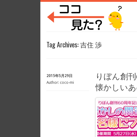
Tag Archives:
吉住 渉
りぼん創刊
2015年5月29日
Author:
coco-mi
懐かしいあ