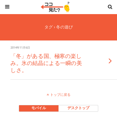
タグ › 冬の遊び
2014年11月6日
「冬」がある国、極寒の楽し
み。氷の結晶による一瞬の美
しさ。
トップに戻る
モバイル
デスクトップ