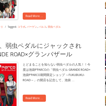
Read More …
くり
/
Tagged:
コラボ
,
バーゲン
,
パルコ
,
弱虫ペダル
、弱虫ペダルにジャックされ
NDE ROAD×グランバザール
とどまることを知らない弱虫ペダルの人気！！今
度は池袋P’PARCOの「弱虫ペダル GRANDE ROAD×
池袋P’PARCO期間限定ショップ ～FUKUBUKU-
ROAD～」の開店を記念して、池袋
…
Read More …