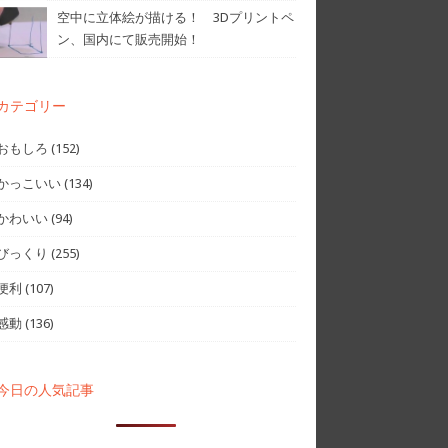
空中に立体絵が描ける！ 3Dプリントペ
ン、国内にて販売開始！
カテゴリー
おもしろ
(152)
かっこいい
(134)
かわいい
(94)
びっくり
(255)
便利
(107)
感動
(136)
今日の人気記事