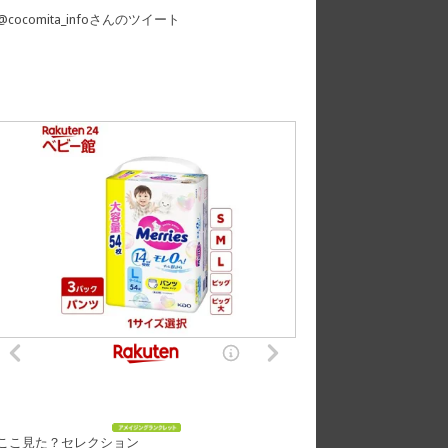
@cocomita_infoさんのツイート
ここ見た？セレクション