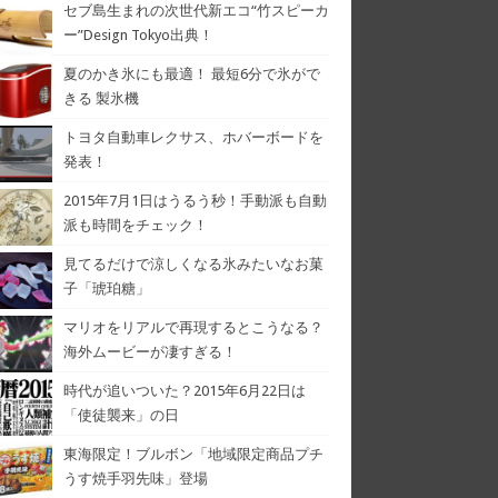
セブ島生まれの次世代新エコ“竹スピーカ
ー”Design Tokyo出典！
夏のかき氷にも最適！ 最短6分で氷がで
きる 製氷機
トヨタ自動車レクサス、ホバーボードを
発表！
2015年7月1日はうるう秒！手動派も自動
派も時間をチェック！
見てるだけで涼しくなる氷みたいなお菓
子「琥珀糖」
マリオをリアルで再現するとこうなる？
海外ムービーが凄すぎる！
時代が追いついた？2015年6月22日は
「使徒襲来」の日
東海限定！ブルボン「地域限定商品プチ
うす焼手羽先味」登場