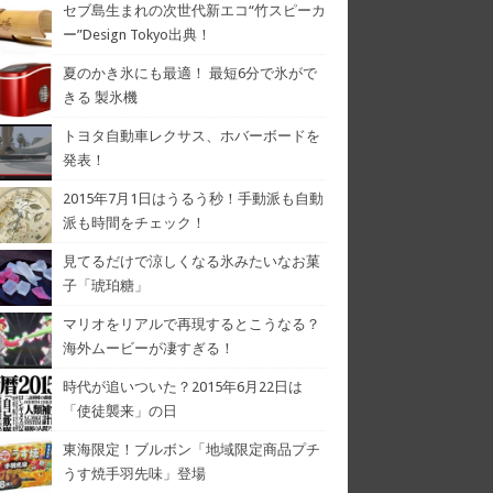
セブ島生まれの次世代新エコ“竹スピーカ
ー”Design Tokyo出典！
夏のかき氷にも最適！ 最短6分で氷がで
きる 製氷機
トヨタ自動車レクサス、ホバーボードを
発表！
2015年7月1日はうるう秒！手動派も自動
派も時間をチェック！
見てるだけで涼しくなる氷みたいなお菓
子「琥珀糖」
マリオをリアルで再現するとこうなる？
海外ムービーが凄すぎる！
時代が追いついた？2015年6月22日は
「使徒襲来」の日
東海限定！ブルボン「地域限定商品プチ
うす焼手羽先味」登場