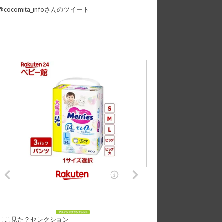
@cocomita_infoさんのツイート
ここ見た？セレクション