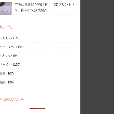
空中に立体絵が描ける！ 3Dプリントペ
ン、国内にて販売開始！
カテゴリー
おもしろ
(152)
かっこいい
(134)
かわいい
(94)
びっくり
(255)
便利
(107)
感動
(136)
今日の人気記事