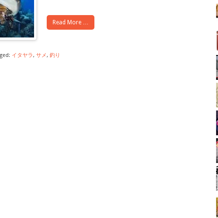
Read More …
ged:
イタヤラ
,
サメ
,
釣り