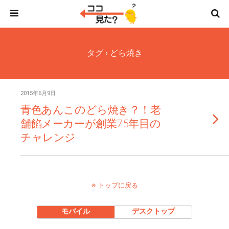
タグ › どら焼き
2015年6月9日
青色あんこのどら焼き？！老
舗餡メーカーが創業75年目の
チャレンジ
トップに戻る
モバイル
デスクトップ