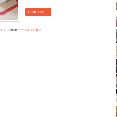
Read More …
り
/
Tagged:
サークル
,
猫
,
転送