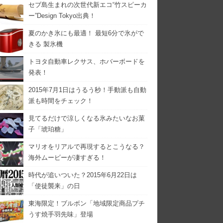
セブ島生まれの次世代新エコ“竹スピーカ
ー”Design Tokyo出典！
夏のかき氷にも最適！ 最短6分で氷がで
きる 製氷機
トヨタ自動車レクサス、ホバーボードを
発表！
2015年7月1日はうるう秒！手動派も自動
派も時間をチェック！
見てるだけで涼しくなる氷みたいなお菓
子「琥珀糖」
マリオをリアルで再現するとこうなる？
海外ムービーが凄すぎる！
時代が追いついた？2015年6月22日は
「使徒襲来」の日
東海限定！ブルボン「地域限定商品プチ
うす焼手羽先味」登場