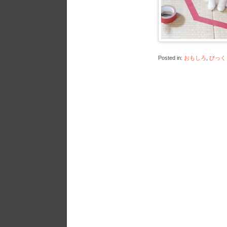
Posted in:
おもしろ
,
びっく