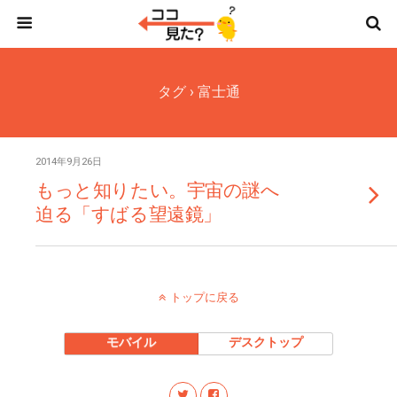
タグ › 富士通
2014年9月26日
もっと知りたい。宇宙の謎へ
迫る「すばる望遠鏡」
トップに戻る
モバイル
デスクトップ