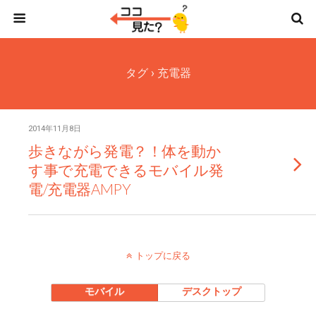
タグ › 充電器
2014年11月8日
歩きながら発電？！体を動か
す事で充電できるモバイル発
電/充電器AMPY
トップに戻る
モバイル
デスクトップ