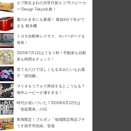
セブ島生まれの次世代新エコ“竹スピーカ
ー”Design Tokyo出典！
夏のかき氷にも最適！ 最短6分で氷がで
きる 製氷機
トヨタ自動車レクサス、ホバーボードを
発表！
2015年7月1日はうるう秒！手動派も自動
派も時間をチェック！
見てるだけで涼しくなる氷みたいなお菓
子「琥珀糖」
マリオをリアルで再現するとこうなる？
海外ムービーが凄すぎる！
時代が追いついた？2015年6月22日は
「使徒襲来」の日
東海限定！ブルボン「地域限定商品プチ
うす焼手羽先味」登場