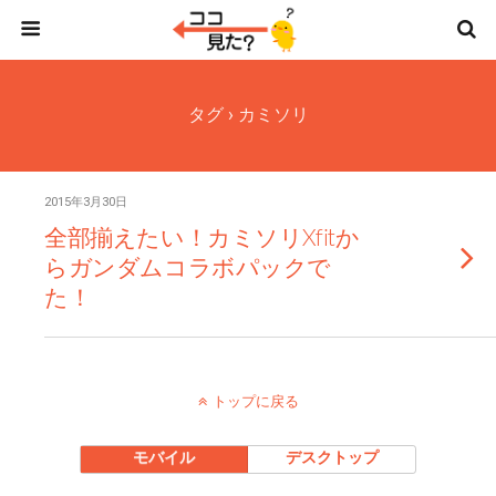
タグ › カミソリ
2015年3月30日
全部揃えたい！カミソリXfitか
らガンダムコラボパックで
た！
トップに戻る
モバイル
デスクトップ