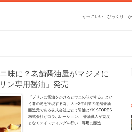
かっこいい
びっくり
か
ニ味に？老舗醤油屋がマジメに
リン専用醤油」発売
『プリンに醤油をかけるとウニの味がする』とい
う巷の噂を実現する為、大正2年創業の老舗醤油
醸造元である株式会社ごとう醤油とYK STORES
株式会社がコラボレーション。 醤油職人が幾度
となくテイスティングを行い、専用に醸造
…