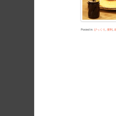
Posted in:
びっくり
,
便利
,