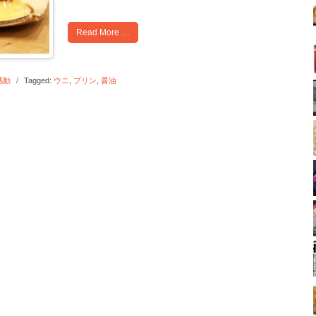
Read More …
感動
/
Tagged:
ウニ
,
プリン
,
醤油