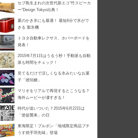
セブ島生まれの次世代新エコ“竹スピーカ
ー”Design Tokyo出典！
夏のかき氷にも最適！ 最短6分で氷がで
きる 製氷機
トヨタ自動車レクサス、ホバーボードを
発表！
2015年7月1日はうるう秒！手動派も自動
派も時間をチェック！
見てるだけで涼しくなる氷みたいなお菓
子「琥珀糖」
マリオをリアルで再現するとこうなる？
海外ムービーが凄すぎる！
時代が追いついた？2015年6月22日は
「使徒襲来」の日
東海限定！ブルボン「地域限定商品プチ
うす焼手羽先味」登場