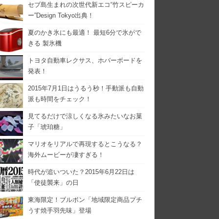
セブ島生まれの次世代新エコ“竹スピーカ
ー”Design Tokyo出典！
夏のかき氷にも最適！ 最短6分で氷がで
きる 製氷機
トヨタ自動車レクサス、ホバーボードを
発表！
2015年7月1日はうるう秒！手動派も自動
派も時間をチェック！
見てるだけで涼しくなる氷みたいなお菓
子「琥珀糖」
マリオをリアルで再現するとこうなる？
海外ムービーが凄すぎる！
時代が追いついた？2015年6月22日は
「使徒襲来」の日
東海限定！ブルボン「地域限定商品プチ
うす焼手羽先味」登場