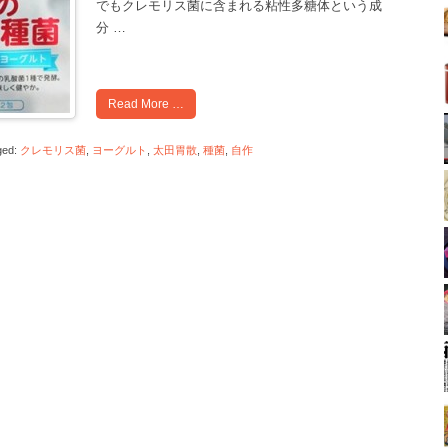
でもクレモリス菌に含まれる粘性多糖体という成
分
…
Read More …
ged:
クレモリス菌
,
ヨーグルト
,
太田胃散
,
種菌
,
自作